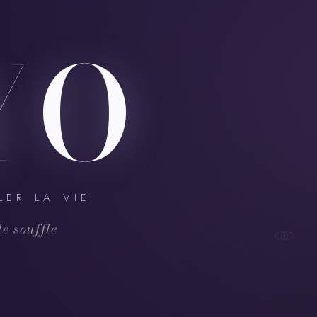
Y
O
LER LA VIE
 le souffle