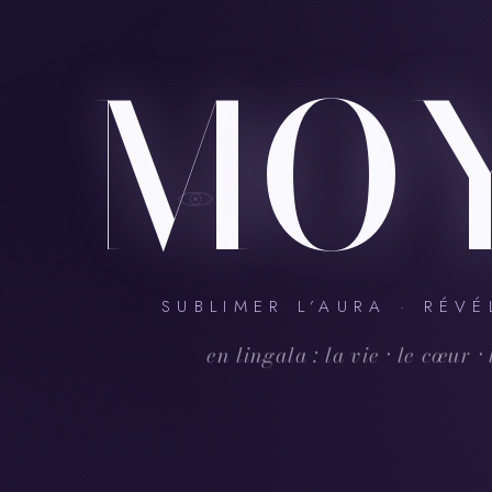
M
O
SUBLIMER L’AURA · RÉVÉ
en lingala : la vie · le cœur ·