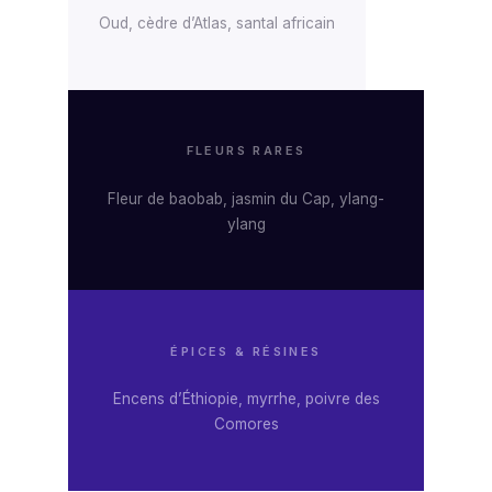
Oud, cèdre d’Atlas, santal africain
FLEURS RARES
Fleur de baobab, jasmin du Cap, ylang-
ylang
ÉPICES & RÉSINES
Encens d’Éthiopie, myrrhe, poivre des
Comores