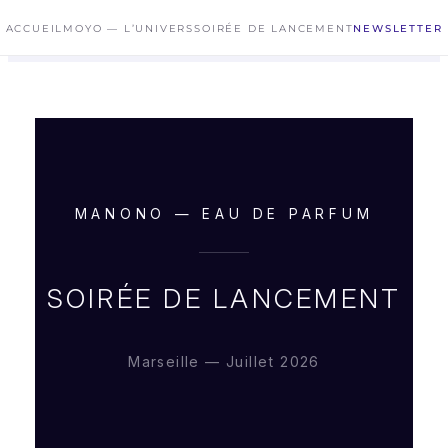
Aller
ACCUEIL
MOYO — L’UNIVERS
SOIRÉE DE LANCEMENT
NEWSLETTER
au
contenu
MANONO — EAU DE PARFUM
SOIRÉE DE LANCEMENT
Marseille — Juillet 2026