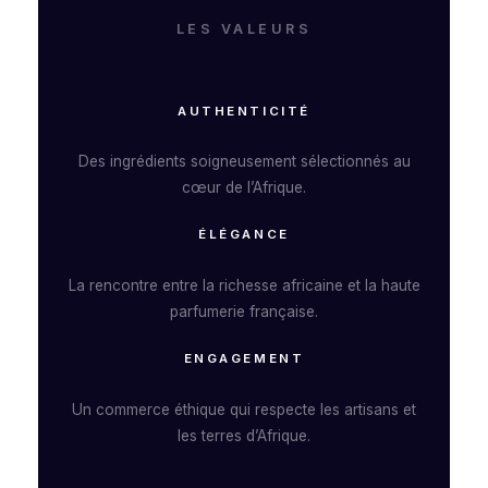
LES VALEURS
AUTHENTICITÉ
Des ingrédients soigneusement sélectionnés au
cœur de l’Afrique.
ÉLÉGANCE
La rencontre entre la richesse africaine et la haute
parfumerie française.
ENGAGEMENT
Un commerce éthique qui respecte les artisans et
les terres d’Afrique.